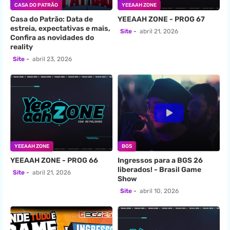
CASA DO PATRÃO
YEEAAH ZONE
Casa do Patrão: Data de
YEEAAH ZONE - PROG 67
estreia, expectativas e mais,
Site
abril 21, 2026
Confira as novidades do
reality
Site
abril 23, 2026
YEEAAH ZONE
BGS
YEEAAH ZONE - PROG 66
Ingressos para a BGS 26
liberados! - Brasil Game
Site
abril 21, 2026
Show
Site
abril 10, 2026