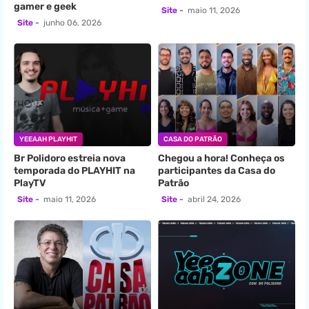
gamer e geek
Site
maio 11, 2026
Site
junho 06, 2026
YEEAAH PLAYHIT
CASA DO PATRÃO
Br Polidoro estreia nova
Chegou a hora! Conheça os
temporada do PLAYHIT na
participantes da Casa do
PlayTV
Patrão
Site
maio 11, 2026
Site
abril 24, 2026