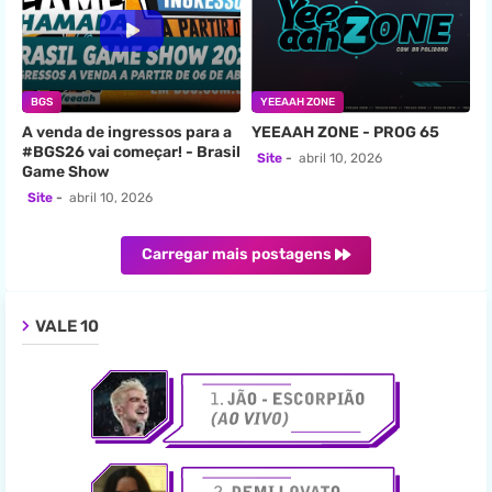
BGS
YEEAAH ZONE
A venda de ingressos para a
YEEAAH ZONE - PROG 65
#BGS26 vai começar! - Brasil
Site
abril 10, 2026
Game Show
Site
abril 10, 2026
Carregar mais postagens
VALE 10