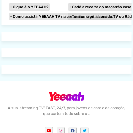
O que é o YEEAAH?
Cadê a receita do macarrão caseir
Como assistir YEEAAH TV na parabólica digital banda KU?
Tem uma emissora de TV ou Rádio e
A sua 'streaming TV' FAST, 24/7, para jovens de cara e de coração,
que curtem tudo sobre o …