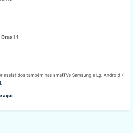
Brasil 1
 assistidos também nas smatTVs Samsung e Lg, Android /
i
.
e aqui
.