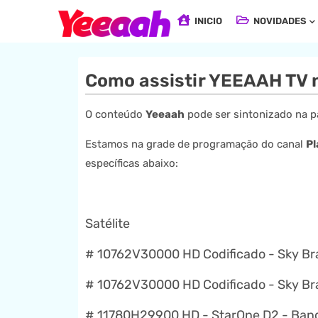
INICIO
NOVIDADES
Como assistir YEEAAH TV n
O conteúdo
Yeeaah
pode ser sintonizado na pa
Estamos na grade de programação do canal
Pl
específicas abaixo:
Satélite
# 10762V30000 HD Codificado - Sky Bra
# 10762V30000 HD Codificado - Sky Bra
# 11780H29900 HD - StarOne D2 - Ban