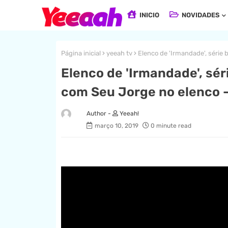
INICIO
NOVIDADES
Página inicial
yeeah tv
Elenco de 'Irmandade', série 
Elenco de 'Irmandade', séri
com Seu Jorge no elenco 
Yeeah!
março 10, 2019
0 minute read