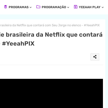
PROGRAMAS
PROGRAMAÇÃO
YEEAAH PLAY
brasileira da Netflix que contará com Seu Jorge no elenco - #YeeahPIX
e brasileira da Netflix que contará
- #YeeahPIX