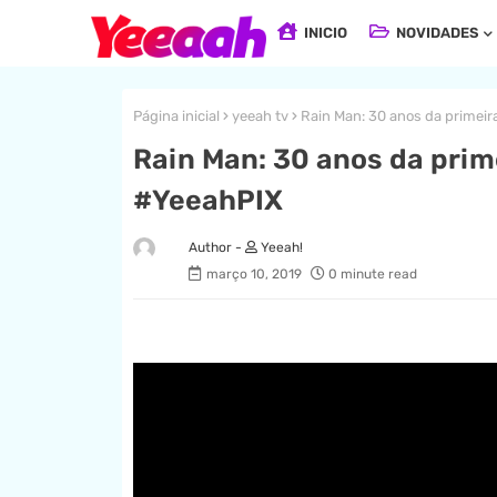
INICIO
NOVIDADES
Página inicial
yeeah tv
Rain Man: 30 anos da primeira 
Rain Man: 30 anos da primei
#YeeahPIX
Yeeah!
março 10, 2019
0 minute read