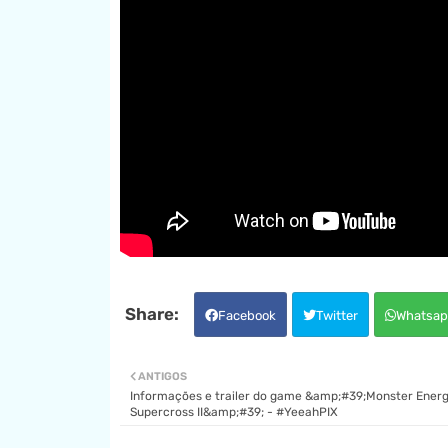
Facebook
Twitter
Whatsap
ANTIGOS
Informações e trailer do game &amp;#39;Monster Ener
Supercross II&amp;#39; - #YeeahPIX