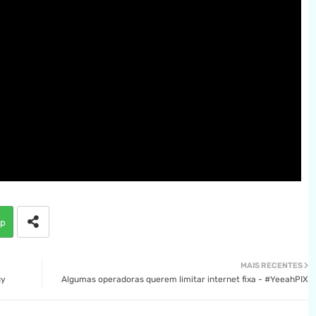
p
MAIS RECENTES
gy
Algumas operadoras querem limitar internet fixa - #YeeahPIX