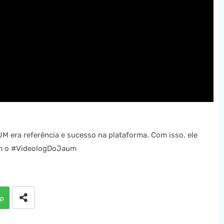
 era referência e sucesso na plataforma. Com isso, ele
om o #VideologDoJaum
p