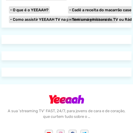
O que é o YEEAAH?
Cadê a receita do macarrão caseir
Como assistir YEEAAH TV na parabólica digital banda KU?
Tem uma emissora de TV ou Rádio e
A sua 'streaming TV' FAST, 24/7, para jovens de cara e de coração,
que curtem tudo sobre o …