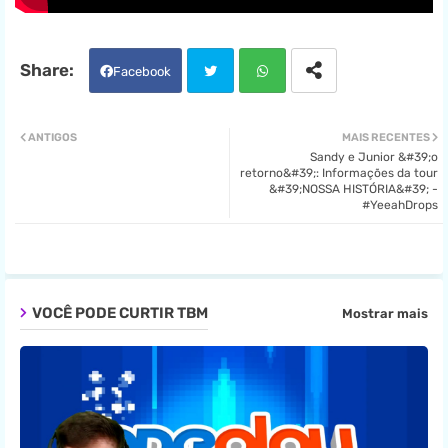
Facebook
Twit
Wha
ANTIGOS
MAIS RECENTES
Sandy e Junior &#39;o
ter
tsa
retorno&#39;: Informações da tour
&#39;NOSSA HISTÓRIA&#39; -
#YeeahDrops
pp
VOCÊ PODE CURTIR TBM
Mostrar mais