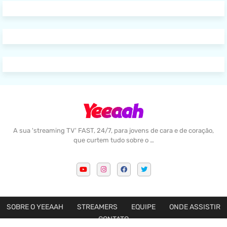
A sua 'streaming TV' FAST, 24/7, para jovens de cara e de coração,
que curtem tudo sobre o …
SOBRE O YEEAAH
STREAMERS
EQUIPE
ONDE ASSISTIR
CONTATO