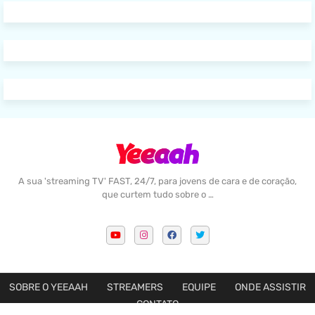
A sua 'streaming TV' FAST, 24/7, para jovens de cara e de coração,
que curtem tudo sobre o …
SOBRE O YEEAAH
STREAMERS
EQUIPE
ONDE ASSISTIR
CONTATO