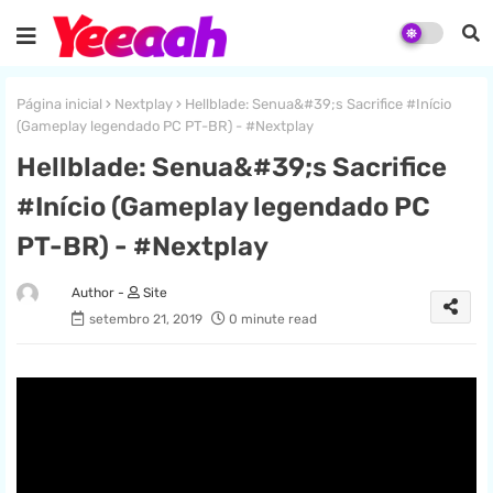
Página inicial
Nextplay
Hellblade: Senua&#39;s Sacrifice #Início
(Gameplay legendado PC PT-BR) - #Nextplay
Hellblade: Senua&#39;s Sacrifice
#Início (Gameplay legendado PC
PT-BR) - #Nextplay
Site
setembro 21, 2019
0 minute read