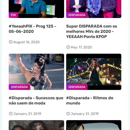
PIX
DISPARADA
#YeeaahPIX - Prog 125 -
Super DISPARADA com os
05-06-2020
melhores MVs de 2020 -
YEEAAH Ponto KPOP
August 16, 2020
May 17, 2020
DISPARADA
DISPARADA
#Disparada - Sucessos que
#Disparada - Ritmos do
não saem de moda
mundo
January 21, 2019
January 21, 2019