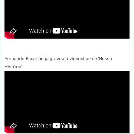
Fernando Escarião já gravou o videoclipe de 'Nossa
História'