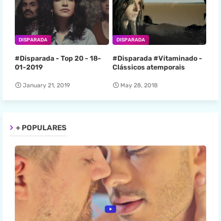
DISPARADA
DISPARADA
#Disparada - Top 20 - 18-
#Disparada #Vitaminado -
01-2019
Clássicos atemporais
January 21, 2019
May 28, 2018
+ POPULARES