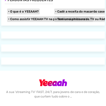
PERGUNTAS FREQUENTES
O que é o YEEAAH?
Cadê a receita do macarrão caseir
Como assistir YEEAAH TV na parabólica digital banda KU?
Tem uma emissora de TV ou Rádio e
A sua 'streaming TV' FAST, 24/7, para jovens de cara e de coração,
que curtem tudo sobre o …