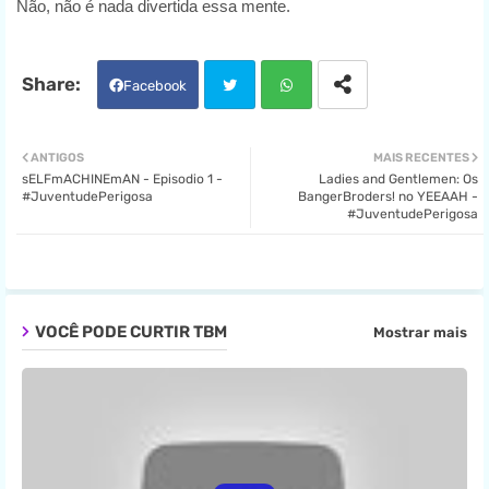
Não, não é nada divertida essa mente.
Facebook
Twit
Wha
ANTIGOS
MAIS RECENTES
sELFmACHINEmAN - Episodio 1 -
Ladies and Gentlemen: Os
ter
tsa
#JuventudePerigosa
BangerBroders! no YEEAAH -
#JuventudePerigosa
pp
VOCÊ PODE CURTIR TBM
Mostrar mais