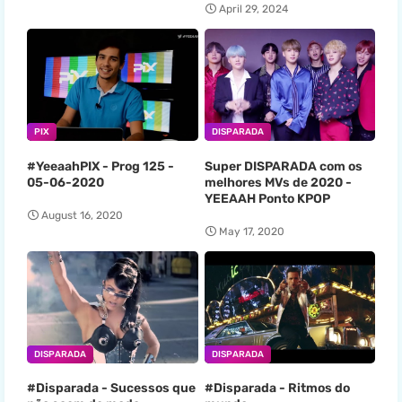
April 29, 2024
PIX
DISPARADA
#YeeaahPIX - Prog 125 -
Super DISPARADA com os
05-06-2020
melhores MVs de 2020 -
YEEAAH Ponto KPOP
August 16, 2020
May 17, 2020
DISPARADA
DISPARADA
#Disparada - Sucessos que
#Disparada - Ritmos do