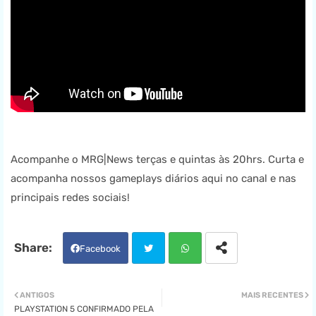
Acompanhe o MRG|News terças e quintas às 20hrs. Curta e
acompanha nossos gameplays diários aqui no canal e nas
principais redes sociais!
Facebook
Twit
Wha
ANTIGOS
MAIS RECENTES
PLAYSTATION 5 CONFIRMADO PELA
ter
tsa