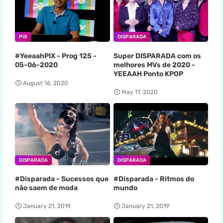
PIX
DISPARADA
#YeeaahPIX - Prog 125 -
Super DISPARADA com os
05-06-2020
melhores MVs de 2020 -
YEEAAH Ponto KPOP
August 16, 2020
May 17, 2020
DISPARADA
DISPARADA
#Disparada - Sucessos que
#Disparada - Ritmos do
não saem de moda
mundo
January 21, 2019
January 21, 2019