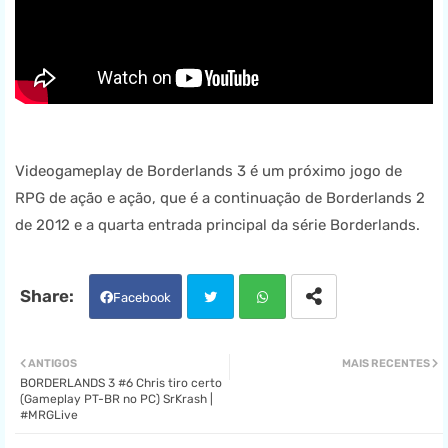
Videogameplay de Borderlands 3 é um próximo jogo de
RPG de ação e ação, que é a continuação de Borderlands 2
de 2012 e a quarta entrada principal da série Borderlands.
Facebook
Twit
Wha
ANTIGOS
MAIS RECENTES
BORDERLANDS 3 #6 Chris tiro certo
ter
tsa
(Gameplay PT-BR no PC) SrKrash |
#MRGLive
pp