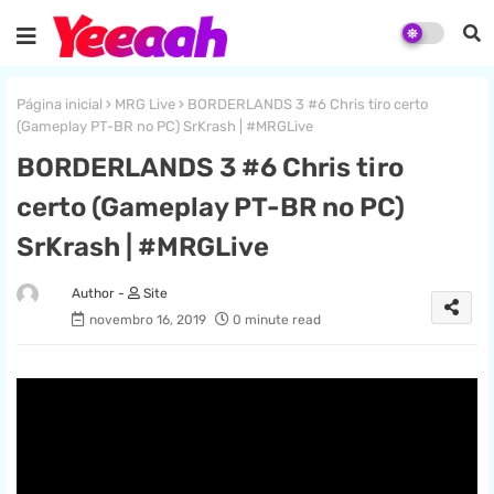
Página inicial
MRG Live
BORDERLANDS 3 #6 Chris tiro certo
(Gameplay PT-BR no PC) SrKrash | #MRGLive
BORDERLANDS 3 #6 Chris tiro
certo (Gameplay PT-BR no PC)
SrKrash | #MRGLive
Site
novembro 16, 2019
0 minute read