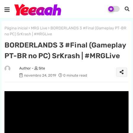
Página inicial
MRG Live
BORDERLANDS 3 #Final (Gameplay PT-BR
no PC) SrKrash | #MRGLive
BORDERLANDS 3 #Final (Gameplay
PT-BR no PC) SrKrash | #MRGLive
Site
novembro 24, 2019
0 minute read