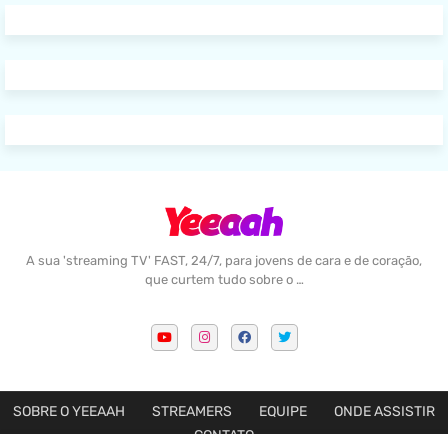
A sua 'streaming TV' FAST, 24/7, para jovens de cara e de coração,
que curtem tudo sobre o …
SOBRE O YEEAAH
STREAMERS
EQUIPE
ONDE ASSISTIR
CONTATO