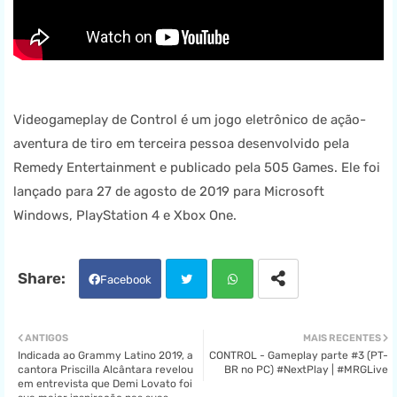
Videogameplay de Control é um jogo eletrônico de ação-
aventura de tiro em terceira pessoa desenvolvido pela
Remedy Entertainment e publicado pela 505 Games. Ele foi
lançado para 27 de agosto de 2019 para Microsoft
Windows, PlayStation 4 e Xbox One.
Facebook
Twit
Wha
ANTIGOS
MAIS RECENTES
Indicada ao Grammy Latino 2019, a
CONTROL - Gameplay parte #3 (PT-
ter
tsa
cantora Priscilla Alcântara revelou
BR no PC) #NextPlay | #MRGLive
em entrevista que Demi Lovato foi