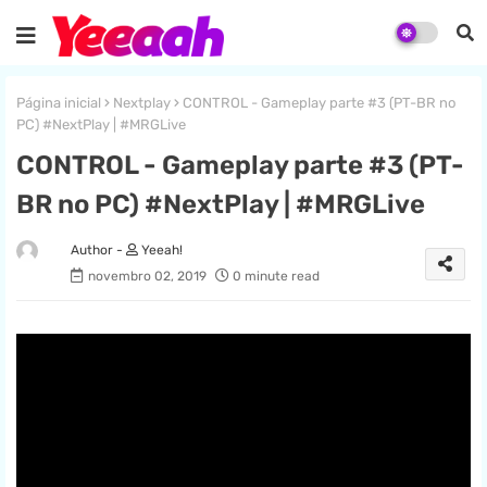
Página inicial
Nextplay
CONTROL - Gameplay parte #3 (PT-BR no
PC) #NextPlay | #MRGLive
CONTROL - Gameplay parte #3 (PT-
BR no PC) #NextPlay | #MRGLive
Yeeah!
novembro 02, 2019
0 minute read