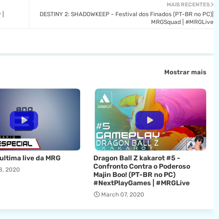
MAIS RECENTES
 |
DESTINY 2: SHADOWKEEP - Festival dos Finados (PT-BR no PC)|
MRGSquad | #MRGLive
Mostrar mais
 ultima live da MRG
Dragon Ball Z kakarot #5 -
Confronto Contra o Poderoso
8, 2020
Majin Boo! (PT-BR no PC)
#NextPlayGames | #MRGLive
March 07, 2020