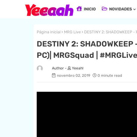
INICIO
NOVIDADES
Página inicial
MRG Live
DESTINY 2: SHADOWKEEP - Fe
DESTINY 2: SHADOWKEEP - 
PC)| MRGSquad | #MRGLiv
Yeeah!
novembro 02, 2019
0 minute read