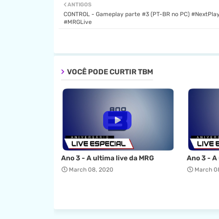
ANTIGOS
CONTROL - Gameplay parte #3 (PT-BR no PC) #NextPlay
#MRGLive
VOCÊ PODE CURTIR TBM
Ano 3 - A ultima live da MRG
Ano 3 - A
March 08, 2020
March 0