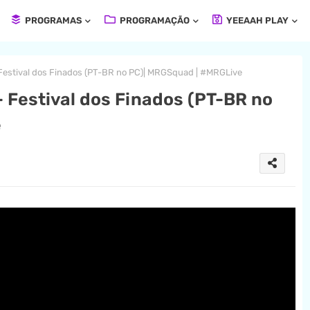
PROGRAMAS
PROGRAMAÇÃO
YEEAAH PLAY
stival dos Finados (PT-BR no PC)| MRGSquad | #MRGLive
Festival dos Finados (PT-BR no
e