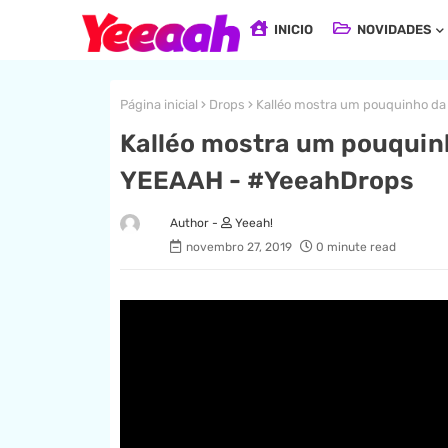
INICIO
NOVIDADES
Página inicial
Drops
Kalléo mostra um pouquinho d
Kalléo mostra um pouqui
YEEAAH - #YeeahDrops
Yeeah!
novembro 27, 2019
0 minute read