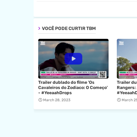
VOCÊ PODE CURTIR TBM
Trailer dublado do filme 'Os
Trailer d
Cavaleiros do Zodiaco: O Começo'
Rangers:
- #YeeaahDrops
#Yeeaah
March 28, 2023
March 25