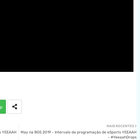
p
MAIS RECENTES
ts YEEAAH
May na BGS 2019 - Intervalo da programação de eSports YEEAAH
- #YeeaahDrops