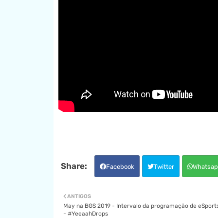
Facebook
Twitter
Whatsap
ANTIGOS
May na BGS 2019 - Intervalo da programação de eSpor
- #YeeaahDrops