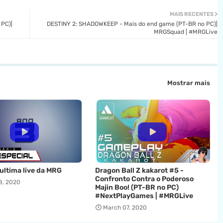
MAIS RECENTES
PC)|
DESTINY 2: SHADOWKEEP - Mais do end game (PT-BR no PC)|
MRGSquad | #MRGLive
Mostrar mais
 ultima live da MRG
Dragon Ball Z kakarot #5 -
Confronto Contra o Poderoso
8, 2020
Majin Boo! (PT-BR no PC)
#NextPlayGames | #MRGLive
March 07, 2020