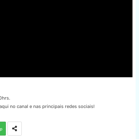
0hrs.
ui no canal e nas principais redes sociais!
p