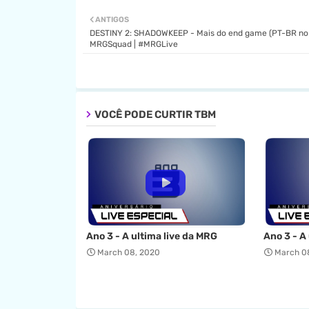
ANTIGOS
DESTINY 2: SHADOWKEEP - Mais do end game (PT-BR no 
MRGSquad | #MRGLive
VOCÊ PODE CURTIR TBM
Ano 3 - A ultima live da MRG
Ano 3 - A
March 08, 2020
March 0