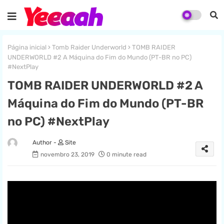
Página inicial
Tomb Raider Underworld
TOMB RAIDER
UNDERWORLD #2 A Máquina do Fim do Mundo (PT-BR no PC)
#NextPlay
TOMB RAIDER UNDERWORLD #2 A
Máquina do Fim do Mundo (PT-BR
no PC) #NextPlay
Site
novembro 23, 2019
0 minute read