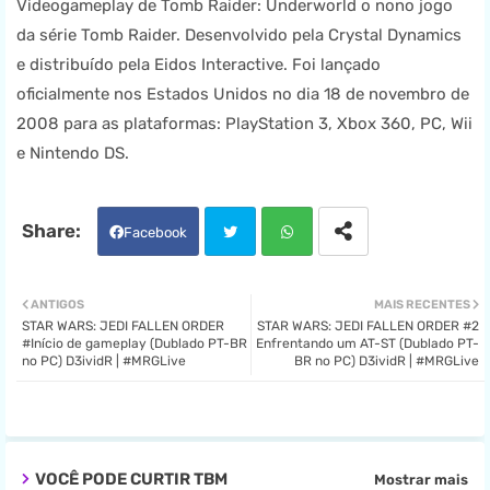
Videogameplay de Tomb Raider: Underworld o nono jogo
da série Tomb Raider. Desenvolvido pela Crystal Dynamics
e distribuído pela Eidos Interactive. Foi lançado
oficialmente nos Estados Unidos no dia 18 de novembro de
2008 para as plataformas: PlayStation 3, Xbox 360, PC, Wii
e Nintendo DS.
Facebook
Twit
Wha
ANTIGOS
MAIS RECENTES
STAR WARS: JEDI FALLEN ORDER
STAR WARS: JEDI FALLEN ORDER #2
ter
tsa
#Início de gameplay (Dublado PT-BR
Enfrentando um AT-ST (Dublado PT-
no PC) D3ividR | #MRGLive
BR no PC) D3ividR | #MRGLive
pp
VOCÊ PODE CURTIR TBM
Mostrar mais