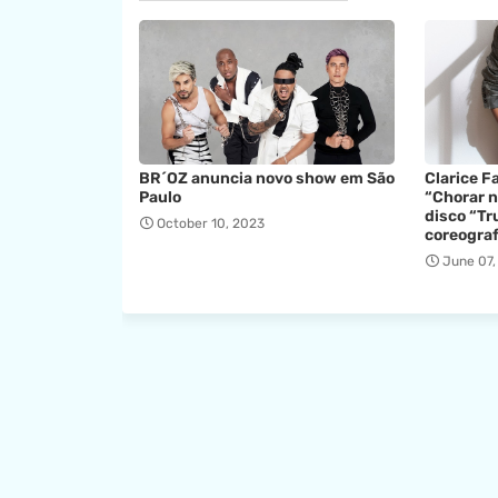
BR´OZ anuncia novo show em São
Clarice Fa
Paulo
“Chorar n
disco “Tr
October 10, 2023
coreogra
June 07,