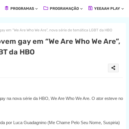
PROGRAMAS
PROGRAMAÇÃO
YEEAAH PLAY
m gay em “We Are Who We Are”, nova série de temática LGBT da HBO
 jovem gay em “We Are Who We Are”,
GBT da HBO
ay na nova série da HBO, We Are Who We Are. O ator esteve no
rigida por Luca Guadagnino (Me Chame Pelo Seu Nome, Suspiria)