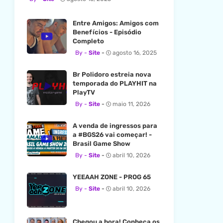
Entre Amigos: Amigos com
Benefícios - Episódio
Completo
Site
agosto 16, 2025
Br Polidoro estreia nova
temporada do PLAYHIT na
PlayTV
Site
maio 11, 2026
A venda de ingressos para
a #BGS26 vai começar! -
Brasil Game Show
Site
abril 10, 2026
YEEAAH ZONE - PROG 65
Site
abril 10, 2026
Chegou a hora! Conheça os