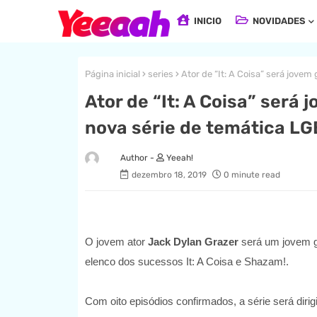
INICIO
NOVIDADES
Página inicial
series
Ator de “It: A Coisa” será jove
Ator de “It: A Coisa” será
nova série de temática L
Yeeah!
dezembro 18, 2019
0 minute read
O jovem ator
Jack Dylan Grazer
será um jovem g
elenco dos sucessos It: A Coisa e Shazam!.
Com oito episódios confirmados, a série será di