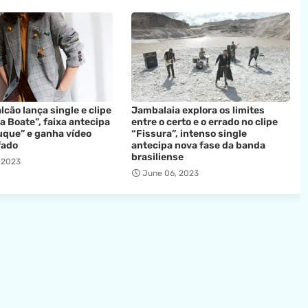
lcão lança single e clipe
Jambalaia explora os limites
a Boate”, faixa antecipa
entre o certo e o errado no clipe
uque” e ganha vídeo
“Fissura”, intenso single
fado
antecipa nova fase da banda
brasiliense
 2023
June 06, 2023