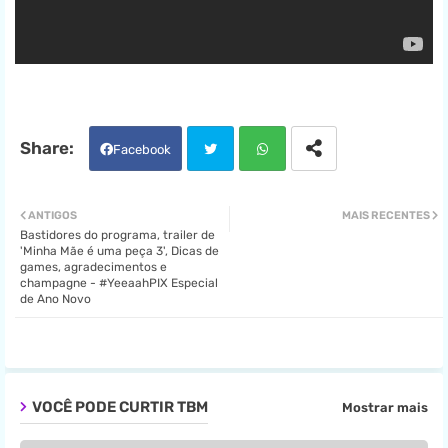
Facebook
Twit
Wha
ANTIGOS
MAIS RECENTES
Bastidores do programa, trailer de
ter
tsa
'Minha Mãe é uma peça 3', Dicas de
games, agradecimentos e
champagne - #YeeaahPIX Especial
pp
de Ano Novo
VOCÊ PODE CURTIR TBM
Mostrar mais