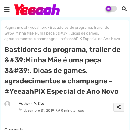
Página inicial
yeeah pix
Bastidores do programa, trailer de
&#39;Minha Mãe é uma peça 3&#39;, Dicas de games,
agradecimentos e champagne - #YeeaahPIX Especial de Ano Novo
Bastidores do programa, trailer de
&#39;Minha Mãe é uma peça
3&#39;, Dicas de games,
agradecimentos e champagne -
#YeeaahPIX Especial de Ano Novo
Site
dezembro 31, 2019
0 minute read
Chamada