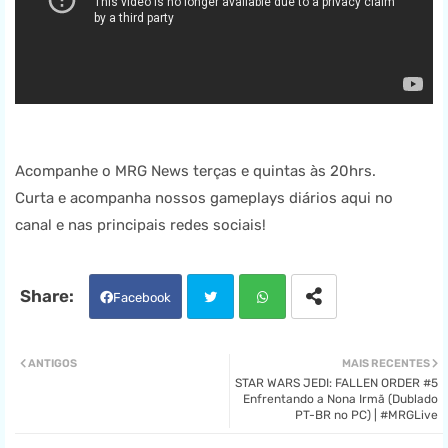
Acompanhe o MRG News terças e quintas às 20hrs.
Curta e acompanha nossos gameplays diários aqui no
canal e nas principais redes sociais!
Facebook
Twit
Wha
ANTIGOS
MAIS RECENTES
STAR WARS JEDI: FALLEN ORDER #5
ter
tsa
Enfrentando a Nona Irmã (Dublado
PT-BR no PC) | #MRGLive
pp