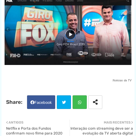
Noticias da TV
Facebook
Twit
Wha
ANTIGOS
MAIS RECENTES
Netflix e Porta dos Fundos
Interação com streaming deve ser a
ter
tsa
confirmam novo filme para 2020
evolução da TV aberta digital