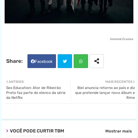
Immortal Essence
Facebook
Twit
Wha
ANTIGOS
MAIS RECENTES
Sex Education: Ator de Ribeirão
Biel anuncia retorno ao país e diz
ter
tsa
Preto faz parte do elenco da série
que pretende lançar novo álbum e
da Netflix
filme
pp
VOCÊ PODE CURTIR TBM
Mostrar mais