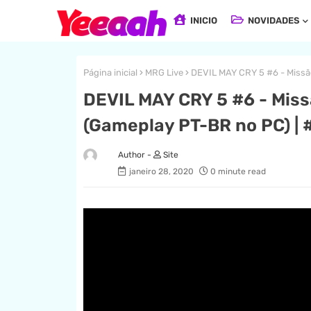
INICIO
NOVIDADES
Página inicial
MRG Live
DEVIL MAY CRY 5 #6 - Missã
DEVIL MAY CRY 5 #6 - Miss
(Gameplay PT-BR no PC) |
Site
janeiro 28, 2020
0 minute read