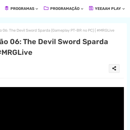
PROGRAMAS
PROGRAMAÇÃO
YEEAAH PLAY
o 06: The Devil Sword Sparda (Gameplay PT-BR no PC) | #MRGLive
ão 06: The Devil Sword Sparda
 #MRGLive