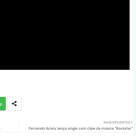
p
MAIS RECENTES
)
Fernando Aciely lança single com clipe da música "Rockstar"