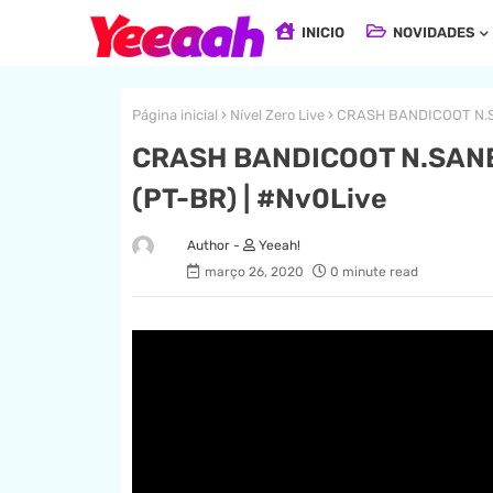
INICIO
NOVIDADES
Página inicial
Nível Zero Live
CRASH BANDICOOT N.SA
CRASH BANDICOOT N.SANE 
(PT-BR) | #Nv0Live
Yeeah!
março 26, 2020
0 minute read