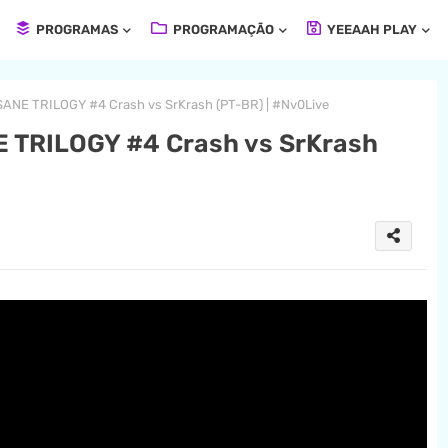
PROGRAMAS
PROGRAMAÇÃO
YEEAAH PLAY
NE TRILOGY #4 Crash vs SrKrash (PT-BR) | #Nv0Live
TRILOGY #4 Crash vs SrKrash