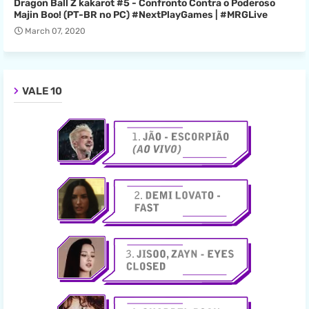
Dragon Ball Z kakarot #5 - Confronto Contra o Poderoso
Majin Boo! (PT-BR no PC) #NextPlayGames | #MRGLive
March 07, 2020
VALE 10