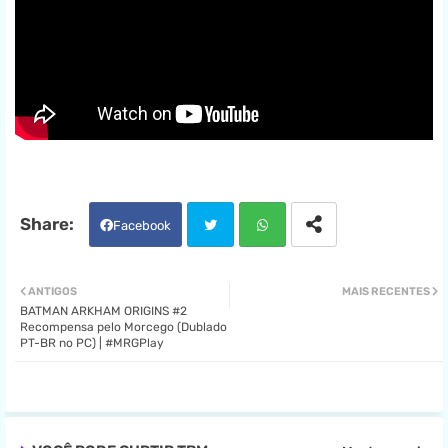
Facebook
Twit
Wha
ANTIGOS
MAIS RECENTES
BATMAN ARKHAM ORIGINS #2
ter
tsa
Recompensa pelo Morcego (Dublado
PT-BR no PC) | #MRGPlay
pp