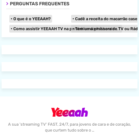
PERGUNTAS FREQUENTES
O que é o YEEAAH?
Cadê a receita do macarrão caseir
Como assistir YEEAAH TV na parabólica digital banda KU?
Tem uma emissora de TV ou Rádio e
A sua 'streaming TV' FAST, 24/7, para jovens de cara e de coração,
que curtem tudo sobre o …