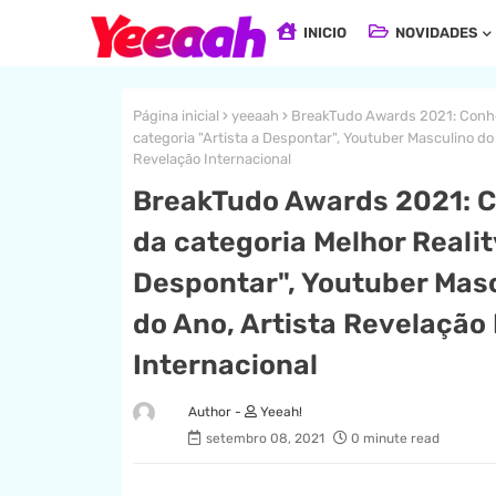
INICIO
NOVIDADES
Página inicial
yeeaah
BreakTudo Awards 2021: Conheça
categoria "Artista a Despontar", Youtuber Masculino do
Revelação Internacional
BreakTudo Awards 2021: C
da categoria Melhor Realit
Despontar", Youtuber Mas
do Ano, Artista Revelação 
Internacional
Yeeah!
setembro 08, 2021
0 minute read