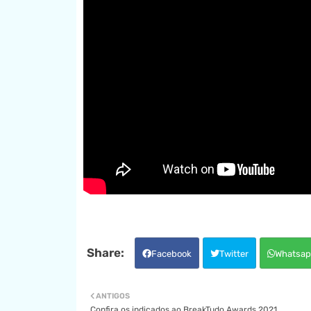
Facebook
Twitter
Whatsap
ANTIGOS
Confira os indicados ao BreakTudo Awards 2021