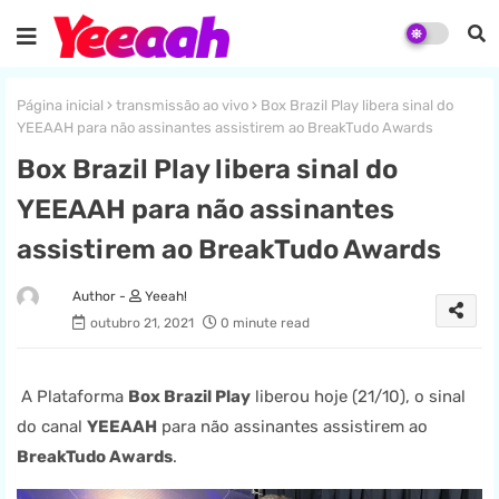
Página inicial
transmissão ao vivo
Box Brazil Play libera sinal do
YEEAAH para não assinantes assistirem ao BreakTudo Awards
Box Brazil Play libera sinal do
YEEAAH para não assinantes
assistirem ao BreakTudo Awards
Yeeah!
outubro 21, 2021
0 minute read
A Plataforma
Box Brazil Play
liberou hoje (21/10), o sinal
do canal
YEEAAH
para não assinantes assistirem ao
BreakTudo Awards
.