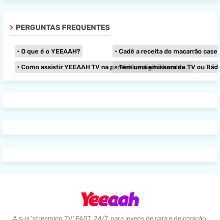
PERGUNTAS FREQUENTES
O que é o YEEAAH?
Cadê a receita do macarrão caseir
Como assistir YEEAAH TV na parabólica digital banda KU?
Tem uma emissora de TV ou Rádio e
A sua 'streaming TV' FAST, 24/7, para jovens de cara e de coração,