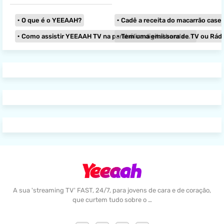
O que é o YEEAAH?
Cadê a receita do macarrão caseir
Como assistir YEEAAH TV na parabólica digital banda KU?
Tem uma emissora de TV ou Rádio e
A sua 'streaming TV' FAST, 24/7, para jovens de cara e de coração,
que curtem tudo sobre o …