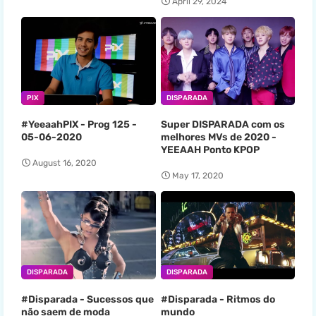
April 29, 2024
PIX
DISPARADA
#YeeaahPIX - Prog 125 -
Super DISPARADA com os
05-06-2020
melhores MVs de 2020 -
YEEAAH Ponto KPOP
August 16, 2020
May 17, 2020
DISPARADA
DISPARADA
#Disparada - Sucessos que
#Disparada - Ritmos do
não saem de moda
mundo