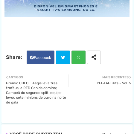
Facebook
Twit
Wha
ANTIGOS
MAIS RECENTES
Prêmio CBLOL: Aegis leva três
YEEAAH Hits - Vol. 5
ter
tsa
troféus, e RED Canids domina;
Campeã do segundo split, equipe
levou sete minions de ouro na noite
pp
de gala