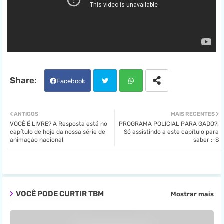
Facebook
Twit
Wha
ANTIGOS
MAIS RECENTES
VOCÊ É LIVRE? A Resposta está no
PROGRAMA POLICIAL PARA GADO?!
ter
tsa
capítulo de hoje da nossa série de
Só assistindo a este capítulo para
animação nacional
saber :-S
pp
VOCÊ PODE CURTIR TBM
Mostrar mais