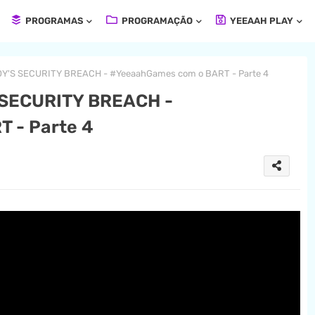
PROGRAMAS
PROGRAMAÇÃO
YEEAAH PLAY
Y'S SECURITY BREACH - #YeeaahGames com o BART - Parte 4
 SECURITY BREACH -
 - Parte 4