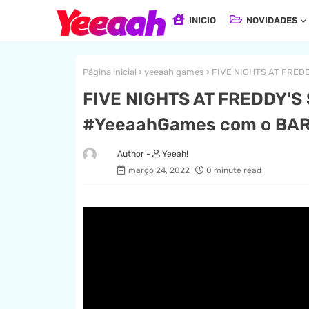
INICIO
NOVIDADES
Página inicial
yeeaah games
FIVE NIGHTS AT FREDD
FIVE NIGHTS AT FREDDY'S
#YeeaahGames com o BART
Yeeah!
março 24, 2022
0 minute read