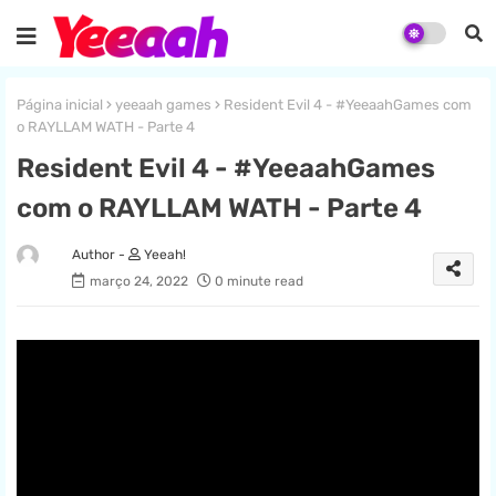
Página inicial
yeeaah games
Resident Evil 4 - #YeeaahGames com
o RAYLLAM WATH - Parte 4
Resident Evil 4 - #YeeaahGames
com o RAYLLAM WATH - Parte 4
Yeeah!
março 24, 2022
0 minute read