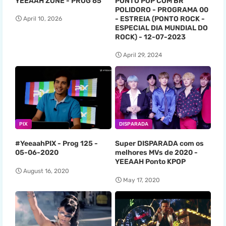
YEEAAH ZONE - PROG 65
PONTO POP COM BR
POLIDORO - PROGRAMA 00
- ESTREIA (PONTO ROCK -
April 10, 2026
ESPECIAL DIA MUNDIAL DO
ROCK) - 12-07-2023
April 29, 2024
PIX
DISPARADA
#YeeaahPIX - Prog 125 -
Super DISPARADA com os
05-06-2020
melhores MVs de 2020 -
YEEAAH Ponto KPOP
August 16, 2020
May 17, 2020