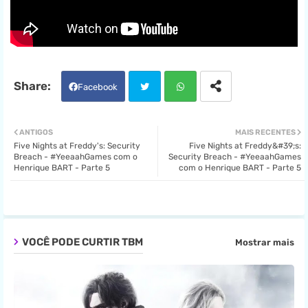
Facebook
Twit
Wha
ANTIGOS
MAIS RECENTES
Five Nights at Freddy's: Security
Five Nights at Freddy&#39;s:
ter
tsa
Breach - #YeeaahGames com o
Security Breach - #YeeaahGames
Henrique BART - Parte 5
com o Henrique BART - Parte 5
pp
VOCÊ PODE CURTIR TBM
Mostrar mais