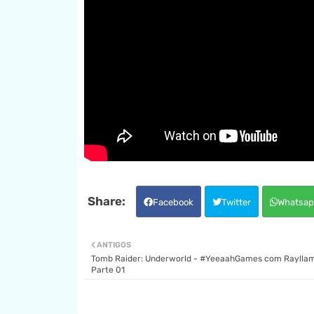
Facebook
Twitter
Whatsap
ANTIGOS
Tomb Raider: Underworld - #YeeaahGames com Rayllam
Parte 01