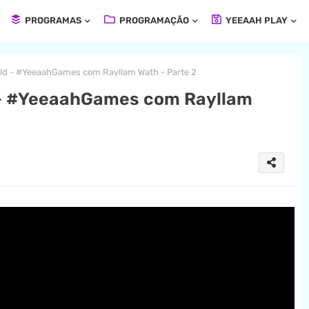
PROGRAMAS
PROGRAMAÇÃO
YEEAAH PLAY
ld - #YeeaahGames com Rayllam Wath - Parte 2
 - #YeeaahGames com Rayllam