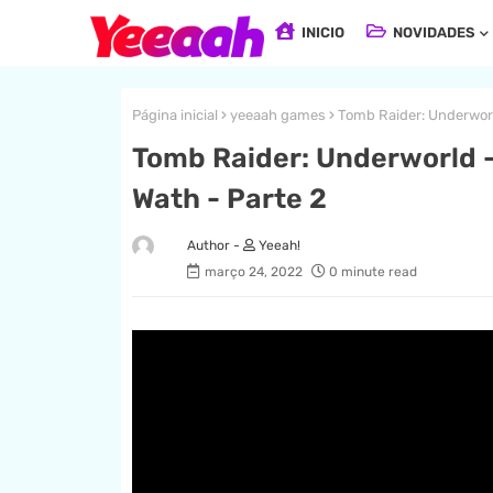
INICIO
NOVIDADES
Página inicial
yeeaah games
Tomb Raider: Underwor
Tomb Raider: Underworld
Wath - Parte 2
Yeeah!
março 24, 2022
0 minute read