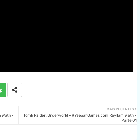
p
MAIS RECENTES
 Wath -
Tomb Raider: Underworld - #YeeaahGames com Rayllam Wath -
Parte 01