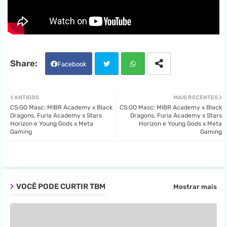
Facebook
Twit
Wha
ANTIGOS
MAIS RECENTES
CS:GO Masc: MIBR Academy x Black
CS:GO Masc: MIBR Academy x Black
ter
tsa
Dragons, Furia Academy x Stars
Dragons, Furia Academy x Stars
Horizon e Young Gods x Meta
Horizon e Young Gods x Meta
Gaming
Gaming
pp
VOCÊ PODE CURTIR TBM
Mostrar mais