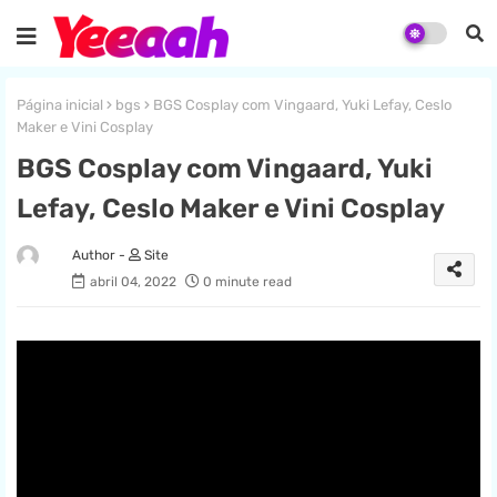
Página inicial
bgs
BGS Cosplay com Vingaard, Yuki Lefay, Ceslo
Maker e Vini Cosplay
BGS Cosplay com Vingaard, Yuki
Lefay, Ceslo Maker e Vini Cosplay
Site
abril 04, 2022
0 minute read