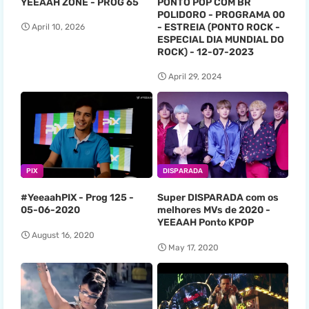
YEEAAH ZONE - PROG 65
PONTO POP COM BR
POLIDORO - PROGRAMA 00
- ESTREIA (PONTO ROCK -
April 10, 2026
ESPECIAL DIA MUNDIAL DO
ROCK) - 12-07-2023
April 29, 2024
PIX
DISPARADA
#YeeaahPIX - Prog 125 -
Super DISPARADA com os
05-06-2020
melhores MVs de 2020 -
YEEAAH Ponto KPOP
August 16, 2020
May 17, 2020