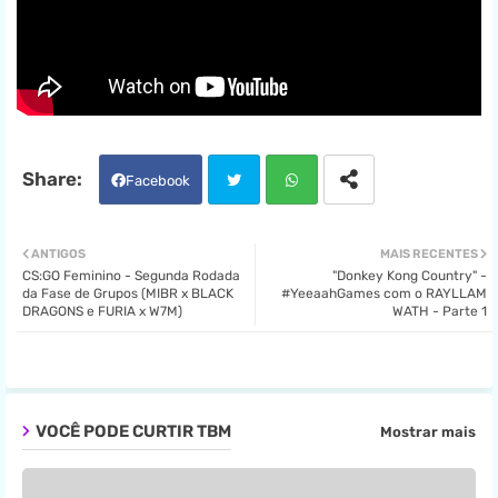
Facebook
Twit
Wha
ANTIGOS
MAIS RECENTES
CS:GO Feminino - Segunda Rodada
"Donkey Kong Country" -
ter
tsa
da Fase de Grupos (MIBR x BLACK
#YeeaahGames com o RAYLLAM
DRAGONS e FURIA x W7M)
WATH - Parte 1
pp
VOCÊ PODE CURTIR TBM
Mostrar mais