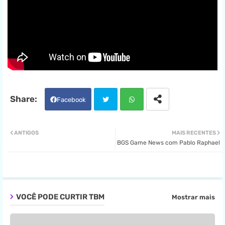
Facebook
Twit
Wha
ANTIGOS
MAIS RECENTES
BGS Game News com Pablo Raphael
ter
tsa
pp
VOCÊ PODE CURTIR TBM
Mostrar mais