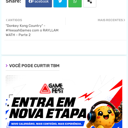
Facebook
Twit
Wha
ANTIGOS
MAIS RECENTES
"Donkey Kong Country" -
ter
tsa
#YeeaahGames com o RAYLLAM
WATH - Parte 2
pp
VOCÊ PODE CURTIR TBM