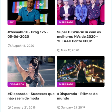
PIX
DISPARADA
#YeeaahPIX - Prog 125 -
Super DISPARADA com os
05-06-2020
melhores MVs de 2020 -
YEEAAH Ponto KPOP
August 16, 2020
May 17, 2020
DISPARADA
DISPARADA
#Disparada - Sucessos que
#Disparada - Ritmos do
não saem de moda
mundo
January 21, 2019
January 21, 2019