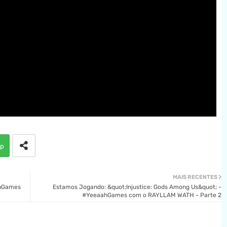
p
MAIS RECENTES
ahGames
Estamos Jogando: &quot;Injustice: Gods Among Us&quot; -
#YeeaahGames com o RAYLLAM WATH - Parte 2