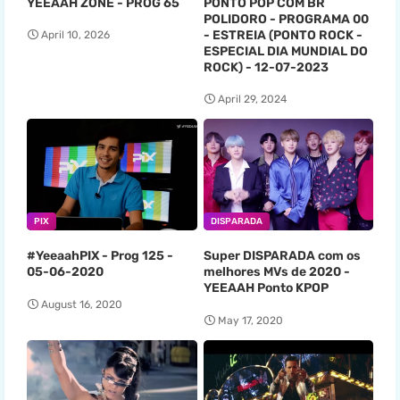
YEEAAH ZONE - PROG 65
PONTO POP COM BR
POLIDORO - PROGRAMA 00
- ESTREIA (PONTO ROCK -
April 10, 2026
ESPECIAL DIA MUNDIAL DO
ROCK) - 12-07-2023
April 29, 2024
PIX
DISPARADA
#YeeaahPIX - Prog 125 -
Super DISPARADA com os
05-06-2020
melhores MVs de 2020 -
YEEAAH Ponto KPOP
August 16, 2020
May 17, 2020