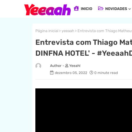
INICIO
NOVIDADES
Página inicial
yeeaah
Entrevista com Thiago Mathe
Entrevista com Thiago Mat
DINFNA HOTEL' - #Yeeaah
Yeeah!
dezembro 05, 2022
0 minute read