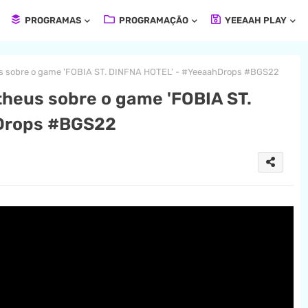
PROGRAMAS
PROGRAMAÇÃO
YEEAAH PLAY
us sobre o game 'FOBIA ST. DINFNA HOTEL' - #YeeaahDrops #BGS22
heus sobre o game 'FOBIA ST.
Drops #BGS22