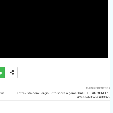
p
MAIS RECENTES
ovie
Entrevista com Sergio Brito sobre o game 'KAKELE - #MMORPG' -
#YeeaahDrops #BGS22