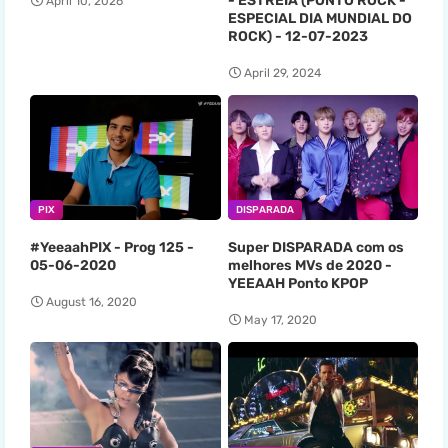
- ESTREIA (PONTO ROCK -
April 10, 2026
ESPECIAL DIA MUNDIAL DO
ROCK) - 12-07-2023
April 29, 2024
PIX
DISPARADA
#YeeaahPIX - Prog 125 -
Super DISPARADA com os
05-06-2020
melhores MVs de 2020 -
YEEAAH Ponto KPOP
August 16, 2020
May 17, 2020