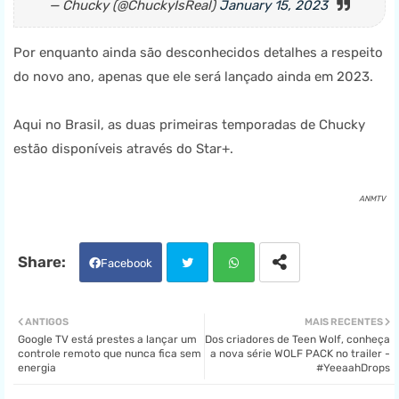
— Chucky (@ChuckyIsReal)
January 15, 2023
Por enquanto ainda são desconhecidos detalhes a respeito
do novo ano, apenas que ele será lançado ainda em 2023.
Aqui no Brasil, as duas primeiras temporadas de Chucky
estão disponíveis através do Star+.
ANMTV
Facebook
Twit
Wha
ANTIGOS
MAIS RECENTES
Google TV está prestes a lançar um
Dos criadores de Teen Wolf, conheça
ter
tsa
controle remoto que nunca fica sem
a nova série WOLF PACK no trailer -
energia
#YeeaahDrops
pp