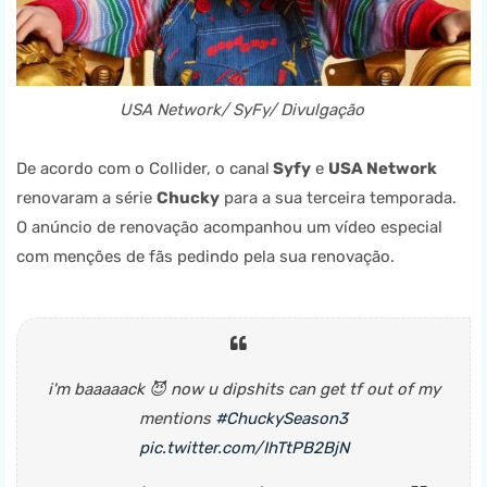
USA Network/ SyFy/ Divulgação
De acordo com o Collider, o canal
Syfy
e
USA Network
renovaram a série
Chucky
para a sua terceira temporada.
O anúncio de renovação acompanhou um vídeo especial
com menções de fãs pedindo pela sua renovação.
i'm baaaaack 😈 now u dipshits can get tf out of my
mentions
#ChuckySeason3
pic.twitter.com/IhTtPB2BjN