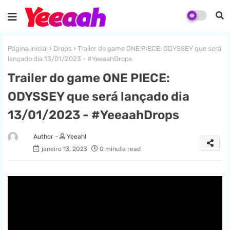
Página inicial
Drops
Trailer do game ONE PIECE: ODYSSEY que será
lançado dia 13/01/2023 - #YeeaahDrops
Trailer do game ONE PIECE:
ODYSSEY que será lançado dia
13/01/2023 - #YeeaahDrops
Yeeah!
janeiro 13, 2023
0 minute read