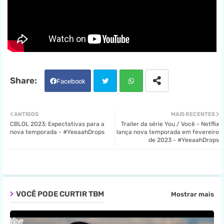
Facebook
Twit
Wha
ANTIGOS
MAIS RECENTES
CBLOL 2023: Expectativas para a
Trailer da série You / Você - Netflix
ter
tsa
nova temporada - #YeeaahDrops
lança nova temporada em fevereiro
de 2023 - #YeeaahDrops
pp
VOCÊ PODE CURTIR TBM
Mostrar mais