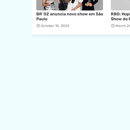
BR´OZ anuncia novo show em São
RBD: Hopi
Paulo
Show do 
October 10, 2023
March 2