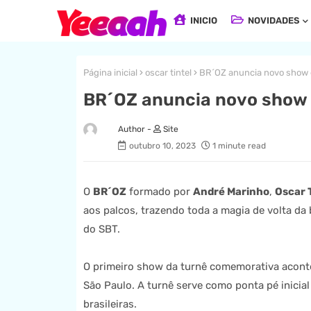
INICIO
NOVIDADES
Página inicial
oscar tintel
BR´OZ anuncia novo show 
BR´OZ anuncia novo show
Site
outubro 10, 2023
1 minute read
O
BR´OZ
formado por
André Marinho
,
Oscar T
aos palcos, trazendo toda a magia de volta 
do SBT.
O primeiro show da turnê comemorativa acont
São Paulo. A turnê serve como ponta pé inicia
brasileiras.