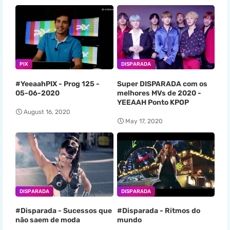
PIX
DISPARADA
#YeeaahPIX - Prog 125 -
Super DISPARADA com os
05-06-2020
melhores MVs de 2020 -
YEEAAH Ponto KPOP
August 16, 2020
May 17, 2020
DISPARADA
DISPARADA
#Disparada - Sucessos que
#Disparada - Ritmos do
não saem de moda
mundo