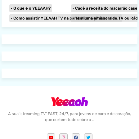
O que é o YEEAAH?
Cadê a receita do macarrão caseir
Como assistir YEEAAH TV na parabólica digital banda KU?
Tem uma emissora de TV ou Rádio e
A sua 'streaming TV' FAST, 24/7, para jovens de cara e de coração,
que curtem tudo sobre o …