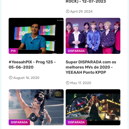
ROCK) - 12-07-2023
April 29, 2024
PIX
DISPARADA
#YeeaahPIX - Prog 125 -
Super DISPARADA com os
05-06-2020
melhores MVs de 2020 -
YEEAAH Ponto KPOP
August 16, 2020
May 17, 2020
DISPARADA
DISPARADA