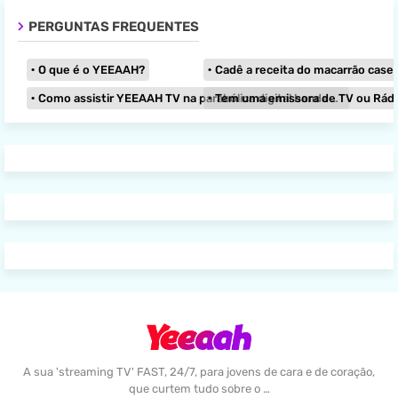
PERGUNTAS FREQUENTES
O que é o YEEAAH?
Cadê a receita do macarrão caseir
Como assistir YEEAAH TV na parabólica digital banda KU?
Tem uma emissora de TV ou Rádio e
A sua 'streaming TV' FAST, 24/7, para jovens de cara e de coração,
que curtem tudo sobre o …