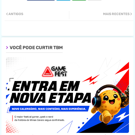
Twit
Wha
ANTIGOS
MAIS RECENTES
ter
tsa
pp
VOCÊ PODE CURTIR TBM