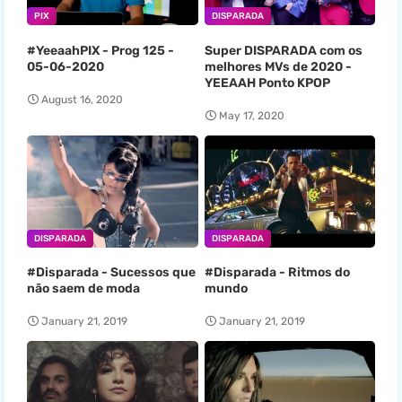
PIX
DISPARADA
#YeeaahPIX - Prog 125 -
Super DISPARADA com os
05-06-2020
melhores MVs de 2020 -
YEEAAH Ponto KPOP
August 16, 2020
May 17, 2020
DISPARADA
DISPARADA
#Disparada - Sucessos que
#Disparada - Ritmos do
não saem de moda
mundo
January 21, 2019
January 21, 2019