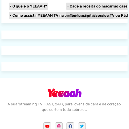
O que é o YEEAAH?
Cadê a receita do macarrão caseir
Como assistir YEEAAH TV na parabólica digital banda KU?
Tem uma emissora de TV ou Rádio e
A sua 'streaming TV' FAST, 24/7, para jovens de cara e de coração,
que curtem tudo sobre o …