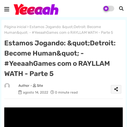
Página inicial
Estamos Jogando: &quot;Detroit: Become
Human&quot; - #YeeaahGames com o RAYLLAM WATH - Parte 5
Estamos Jogando: &quot;Detroit:
Become Human&quot; -
#YeeaahGames com o RAYLLAM
WATH - Parte 5
Site
agosto 14, 2022
0 minute read