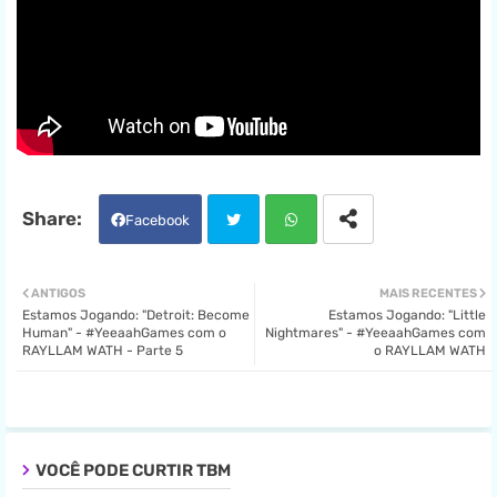
Facebook
Twit
Wha
ANTIGOS
MAIS RECENTES
Estamos Jogando: "Detroit: Become
Estamos Jogando: "Little
ter
tsa
Human" - #YeeaahGames com o
Nightmares" - #YeeaahGames com
RAYLLAM WATH - Parte 5
o RAYLLAM WATH
pp
VOCÊ PODE CURTIR TBM